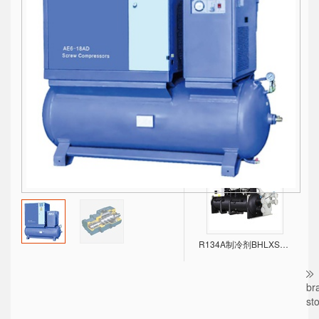
CDM，CDMF High efficient Light Vertical Multistage Centrifugal Pump
V5.5-250kW工频螺杆空压机 （常规款）
R134A制冷剂BHLXS离心式冷水机组，环保、高效！
br
st