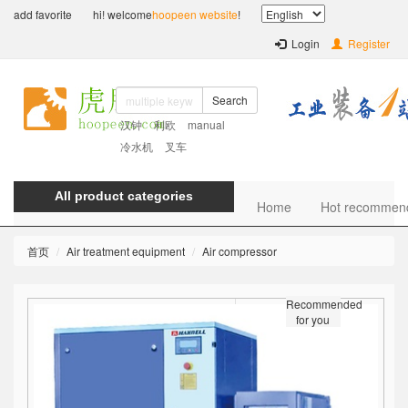
add favorite
hi! welcome
hoopeen website
!
Login
Register
Search
汉钟
利欧
manual
冷水机
叉车
All product categories
Home
Hot recommen
首页
Air treatment equipment
Air compressor
Recommended
for you