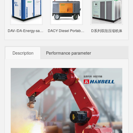
DAV-/DA-Energy-saving Type Air Compression
DACY Diesel Portable Screw Air Compressor Series
D系列双段压缩机体
Description
Performance parameter