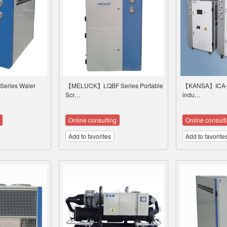
ries Waler
【MELUCK】LQBF Series Portable
【KANSA】ICA-0
Scr…
indu…
Online consulting
Online consult
Add to favorites
Add to favorite