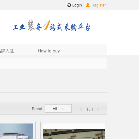
Login
Register
品牌入驻
How to buy
Brand
All
1
/ 1