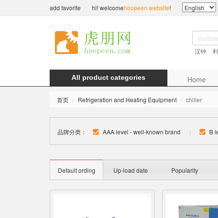
add favorite
hi! welcome
hoopeen website
!
汉钟
All product categories
Home
首页
Refrigeration and Heating Equipment
chiller
品牌分类：
AAA level - well-known brand
|
B l
Default ording
Up-load date
Popularity