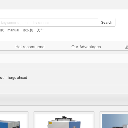
Search
利欧
manual
冷水机
叉车
Hot recommend
Our Advantages
evel - forge ahead