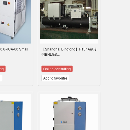
.6~ICA-60 Small
【Shanghai Bingtong】R134A制冷
剂BHLGS…
ing
Online consulting
s
Add to favorites