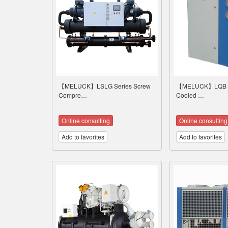
【MELUCK】LSLG Series Screw
【MELUCK】LQB Se
Compre…
Cooled …
Online consulting
Online consulting
Add to favorites
Add to favorites