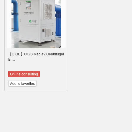
【CIGU】CG/B Maglev Centrifugal
Bl…
Online consulting
Add to favorites