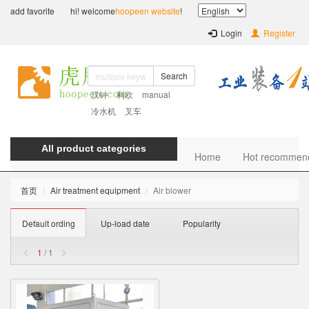
add favorite
hi! welcome
hoopeen website
!
Login
Register
Search
汉钟
利欧
manual
冷水机
叉车
All product categories
Home
Hot recommen
首页
Air treatment equipment
Air blower
Default ording
Up-load date
Popularity
1
/ 1