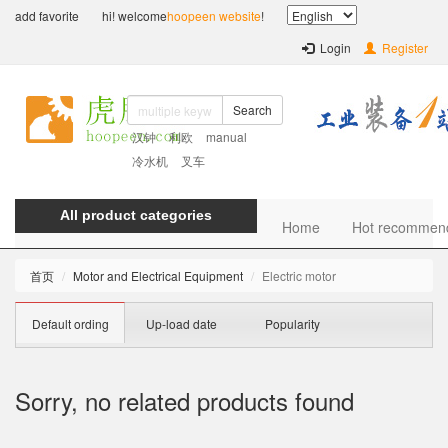
add favorite
hi! welcome
hoopeen website
!
Login
Register
Search
汉钟
利欧
manual
冷水机
叉车
All product categories
Home
Hot recommen
首页
Motor and Electrical Equipment
Electric motor
Default ording
Up-load date
Popularity
Sorry, no related products found