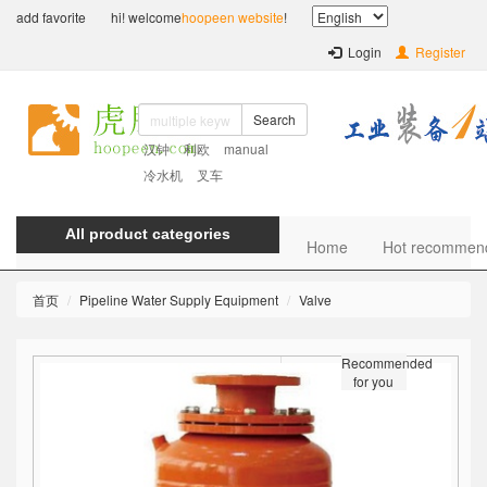
add favorite
hi! welcome
hoopeen website
!
Login
Register
Search
汉钟
利欧
manual
冷水机
叉车
All product categories
Home
Hot recommen
首页
Pipeline Water Supply Equipment
Valve
Recommended
for you