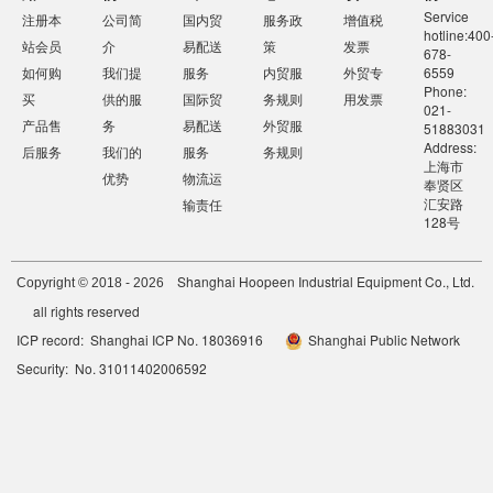
Service
注册本
公司简
国内贸
服务政
增值税
hotline:400
站会员
介
易配送
策
发票
678-
如何购
我们提
服务
内贸服
外贸专
6559
Phone:
买
供的服
国际贸
务规则
用发票
021-
产品售
务
易配送
外贸服
51883031
Address:
后服务
我们的
服务
务规则
上海市
优势
物流运
奉贤区
汇安路
输责任
128号
Shanghai Hoopeen Industrial Equipment Co., Ltd.
Copyright © 2018 - 2026
all rights reserved
ICP record: Shanghai ICP No. 18036916
Shanghai Public Network
Security: No. 31011402006592