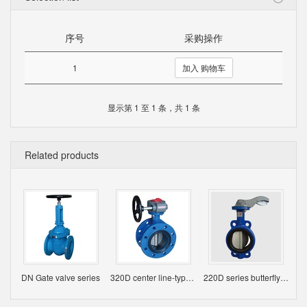
序号
采购操作
1
加入 购物车
显示第 1 至 1 条，共 1 条
Related products
DN Gate valve series
320D center line-type butterfly valve DN50-DN3600
220D series butterfly valve
D