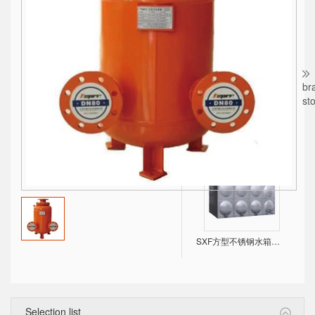
DWW Oil-free Air Compressor
br
st
V5.5-250kW工频螺杆空压机 （常规款）
SXF方型不锈钢水箱，美观、耐用、不占空间！
Selection list