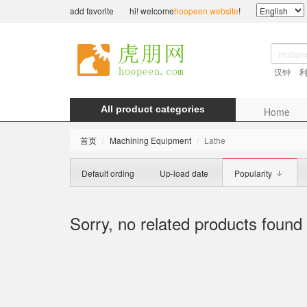
add favorite
hi! welcome
hoopeen website
!
汉钟
All product categories
Home
首页
Machining Equipment
Lathe
Default ording
Up-load date
Popularity
Sorry, no related products found