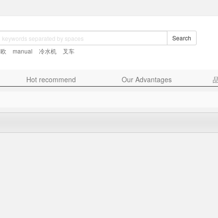
Search
利欧
manual
冷水机
叉车
Hot recommend
Our Advantages