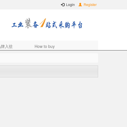
Login
Register
品牌入驻
How to buy